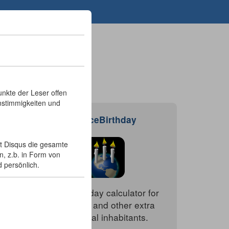
nkte der Leser offen
nstimmigkeiten und
SpaceBirthday
llt Disqus die gesamte
n, z.b. in Form von
d persönlich.
r your
Free birthday calculator for
marsians and other extra
terrestrial inhabitants.