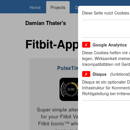
Home
Projects
Digital 1x1 für Kids
Learn
Diese Seite nutzt Cookies 
Damian Thater's
Fitbit-Apps
Google Analytics
(
Diese Cookies helfen mir 
legen, Wirksamkeit meine
Inkompatibiltäten mit Ger
PulseTimer
Disqus
(funktional
Disqus ist ein optionaler 
Infrastruktur für Komment
Richtigstellung bei irriti
Super simple alternative timer
A fre
for your Fitbit Versa™ and
with
Fitbit Iconic™ which vibrates