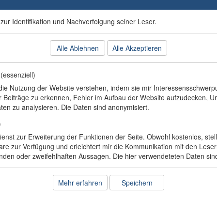
ing
Blog
zur Identifikation und Nachverfolgung seiner Leser.
Alle Ablehnen
Alle Akzeptieren
essenziell)
die Nutzung der Website verstehen, indem sie mir Interessensschwerpu
r Beiträge zu erkennen, Fehler im Aufbau der Website aufzudecken, U
äten zu analysieren. Die Daten sind anonymisiert.
TicTacToe
ShellGame
)
Dienst zur Erweiterung der Funktionen der Seite. Obwohl kostenlos, ste
are zur Verfügung und erleichtert mir die Kommunikation mit den Leser
erenden oder zweifehlhaften Aussagen. Die hier verwendeteten Daten sin
e X's and O's game variant
A free thimblerig game fo
Mehr erfahren
Speichern
 multiple themes for your
Fitbit Versa™.
Fitbit Versa™.