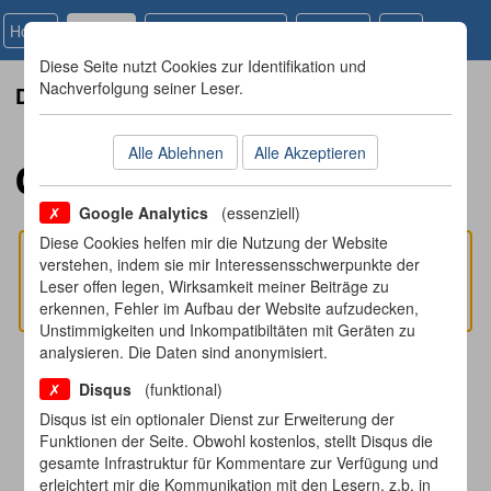
Home
Projects
Digital 1x1 für Kids
Learning
Blog
Diese Seite nutzt Cookies zur Identifikation und
Nachverfolgung seiner Leser.
Damian Thater's
Alle Ablehnen
Alle Akzeptieren
dt,,ShellGame
Google Analytics
(essenziell)
Diese Cookies helfen mir die Nutzung der Website
Unfortunately, since Google's acquisition of
verstehen, indem sie mir Interessensschwerpunkte der
FitBit, this app is no longer available for
Leser offen legen, Wirksamkeit meiner Beiträge zu
download in the FitBit Store.
erkennen, Fehler im Aufbau der Website aufzudecken,
Unstimmigkeiten und Inkompatibiltäten mit Geräten zu
analysieren. Die Daten sind anonymisiert.
Disqus
(funktional)
Disqus ist ein optionaler Dienst zur Erweiterung der
Funktionen der Seite. Obwohl kostenlos, stellt Disqus die
dt,,ShellGame
is a "Shell Game" or "Thimblerig"
gesamte Infrastruktur für Kommentare zur Verfügung und
erleichtert mir die Kommunikation mit den Lesern, z.b. in
game variant, where you must pay attention to