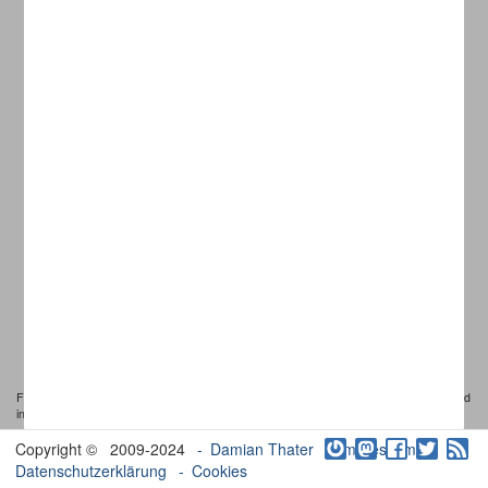
Play
dt,,ShellGame
to increase your
concentration skills. The game in unlimited in
levels, so what will your score be?
dt,,ShellGame
is international, it's multilingual. It
comes absolutely without a word, it's just pure
graphics.
Fitbit, the Fitbit logo, Fitbit Versa and Fitbit Iconic are trademarks of Fitbit Inc., registered
in the U.S. and other countries.
Copyright © 2009-2024
Damian Thater
Impressum
Datenschutzerklärung
Cookies